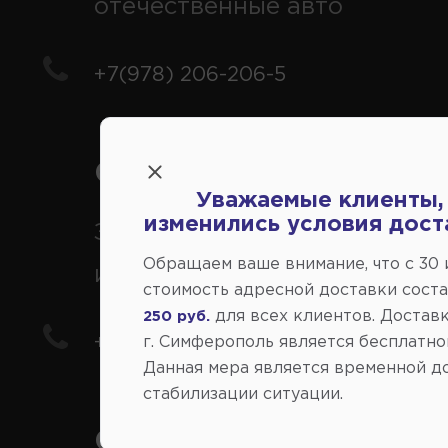
отечественные авто
+7(978) 206-206-5
Справочный центр:
Уважаемые клиенты,
изменились условия дост
Заказ шин, дисков, запчасте
Обращаем ваше внимание, что c 30
иномарки
стоимость адресной доставки сост
для всех клиентов. Доставк
250 руб.
+7(978) 206-206-8
г. Симферополь является бесплатно
Данная мера является временной д
стабилизации ситуации.
Социальные сети: