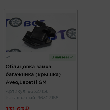
GM
В наличии
Облицовка замка
багажника (крышка)
Aveo,Lacetti GM
Артикул
:
96327156
Каталожный
:
96327156
131.63