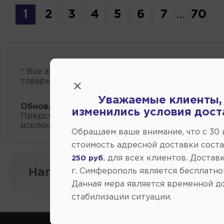
1
2
3
4
5
6
7
...
70
* Все автозапчасти
есть в наличии
, обновление 
товары проходит несколько раз в сутки.
Уважаемые клиенты,
Обновление остатков и цен:
19:01 2026-08-07
изменились условия дост
Представленные данные о запчастях на этой ст
исключительно информационный характер.
Обращаем ваше внимание, что c 30
стоимость адресной доставки сост
для всех клиентов. Доставк
250 руб.
Напишите нам:
г. Симферополь является бесплатно
Данная мера является временной д
стабилизации ситуации.