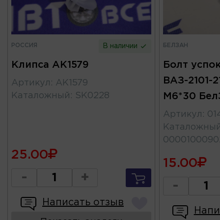
РОССИЯ
БЕЛЗАН
В наличии
Клипса AK1579
Болт успо
ВАЗ-2101-2
Артикул
:
AK1579
Каталожный
:
SK0228
М6*30 Бел
Артикул
:
01
Каталожны
0000100090
25.00
15.00
-
+
-
Написать отзыв
Напи