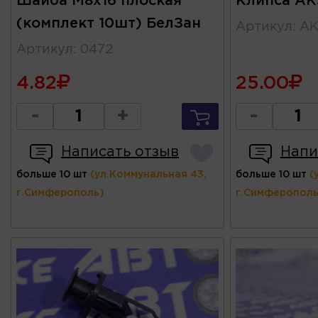
Шайба М8х16 плоская
Клипса AK
(комплект 10шт) БелЗан
Артикул
:
AK
Артикул
:
0472
4.82
25.00
-
+
-
Написать отзыв
Напи
больше 10 шт
(ул.Коммунальная 43,
больше 10 шт
(
г.Симферополь)
г.Симферополь