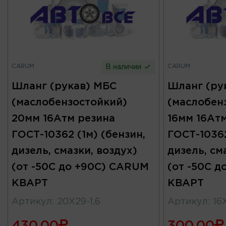
CARUM
CARUM
В наличии
Шланг (рукав) МБС
Шланг (ру
(маслобензостойкий)
(маслобен
20мм 16Атм резина
16мм 16Ат
ГОСТ-10362 (1м) (бензин,
ГОСТ-10362
дизель, смазки, воздух)
дизель, см
(от -50С до +90С) CARUM
(от -50С 
КВАРТ
КВАРТ
Артикул
:
20X29-1,6
Артикул
:
16
430.00
300.00