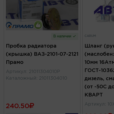
CARUM
В наличии
Пробка радиатора
Шланг (ру
(крышка) ВАЗ-2101-07-2121
(маслобен
Прамо
10мм 16Ат
ГОСТ-10362
Артикул
:
21011304010P
Каталожный
:
21011304010
дизель, см
(от -50С 
КВАРТ
Артикул
:
10X
240.50