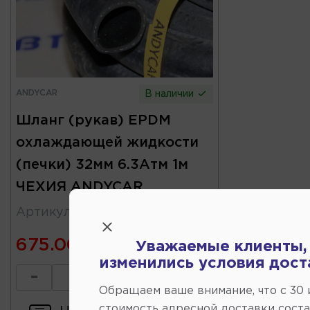
ANDYCAR
В наличии
Шланг (рукав) EPDM
охлаждающей жидкости
(печки) 32мм 6.3Атм 1м
ЧЕХИЯ ANDYCAR
Артикул
:
H52
675.00
Уважаемые клиенты,
изменились условия дост
-
+
Обращаем ваше внимание, что c 30
стоимость адресной доставки сост