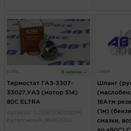
ELTRA
CARUM
В наличии
Термостат ГАЗ-3307-
Шланг (ру
33027,УАЗ (мотор 514)
(маслобен
80С ELTRA
16Атм рез
(1м) (бензи
Артикул
:
ТС108130610001М
Каталожный
:
96460002
смазки, во
до +90С) 