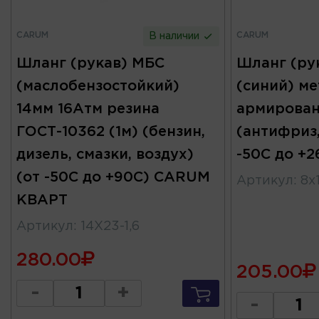
CARUM
CARUM
В наличии
Шланг (рукав) МБС
Шланг (ру
(маслобензостойкий)
(синий) ме
14мм 16Атм резина
армирован
ГОСТ-10362 (1м) (бензин,
(антифриз,
дизель, смазки, воздух)
-50С до +
(от -50С до +90С) CARUM
Артикул
:
8x1
КВАРТ
Артикул
:
14X23-1,6
280.00
205.00
-
+
-