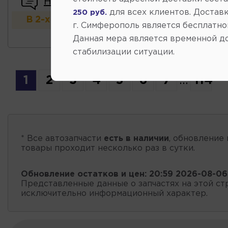
Написать отзыв
для всех клиентов. Доставк
250 руб.
В 2-х и более магазинах
г. Симферополь является бесплатно
Данная мера является временной д
стабилизации ситуации.
1
2
3
4
5
6
7
...
114
* Все автозапчасти
есть в наличии
, обновление 
товары проходит несколько раз в сутки.
Обновление остатков и цен:
20:59 2026-08-06
Представленные данные о запчастях на этой ст
исключительно информационный характер.