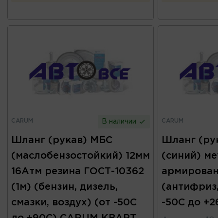
CARUM
CARUM
В наличии
Шланг (рукав) МБС
Шланг (ру
(маслобензостойкий) 12мм
(синий) ме
16Атм резина ГОСТ-10362
армирован
(1м) (бензин, дизель,
(антифриз,
смазки, воздух) (от -50С
-50С до +