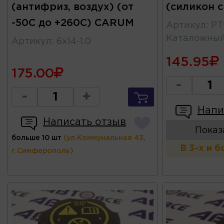
(антифриз, воздух) (от
(силикон 
-50С до +260С) CARUM
Артикул
:
PT
Каталожны
Артикул
:
6x14-1.0
145.95
175.00
-
-
+
Напи
Написать отзыв
Показ
больше 10 шт
(ул.Коммунальная 43,
В 3-х и 
г.Симферополь)