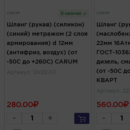
CARUM
CARUM
В наличии
Шланг (рукав) (силикон)
Шланг (ру
(синий) метражом (2 слоя
(маслобен
армирования) d 12мм
22мм 16Ат
(антифриз, воздух) (от
ГОСТ-10362
-50С до +260С) CARUM
дизель, см
(от -50С 
Артикул
:
12x22-1.0
КВАРТ
Артикул
:
22
280.00
560.00
-
+
-