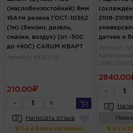
(маслобензостойкий) 8мм
(охлажден
16Атм резина ГОСТ-10362
2109-21099-
(1м) (бензин, дизель,
универсал
смазки, воздух) (от -50С
датчик и б
до +90С) CARUM КВАРТ
Артикул
:
ЛР
Каталожны
Артикул
:
8X16,5-1,6
21080130101
2840.00
210.00
-
-
+
Напи
Написать отзыв
Показ
В 2-х и более магазинах
В 2-х и 