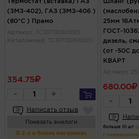
Термостат (вставка) ГАЗ
Шланг (ру
(ЗМЗ-402), ГАЗ (ЗМЗ-406 )
(маслобен
(80*С ) Прамо
25мм 16Ат
ГОСТ-10362
Артикул
:
TC107130610001
Каталожный
:
TC107130610001
дизель, см
(от -50С 
КВАРТ
Артикул
:
25
354.75
680.00
-
+
-
Написать отзыв
Напи
Показать аналоги
больше 10 шт
(
В 2-х и более магазинах
г.Симферополь