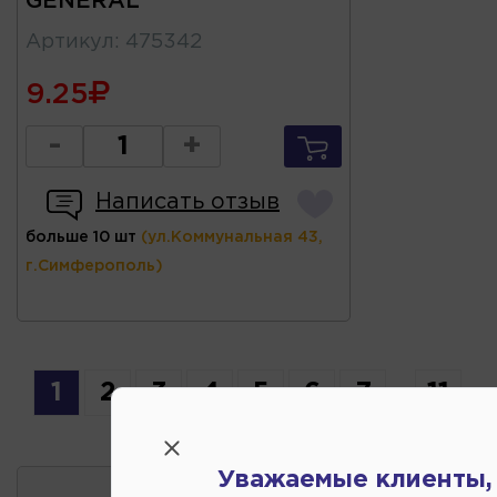
GENERAL
Артикул
:
475342
9.25
-
+
Написать отзыв
больше 10 шт
(ул.Коммунальная 43,
г.Симферополь)
1
2
3
4
5
6
7
...
11
Уважаемые клиенты,