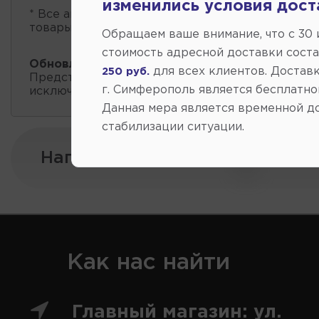
изменились условия дост
* Все автозапчасти
есть в наличии
, обновление 
товары проходит несколько раз в сутки.
Обращаем ваше внимание, что c 30
стоимость адресной доставки сост
Обновление остатков и цен:
17:41 2026-08-06
для всех клиентов. Доставк
250 руб.
Представленные данные о запчастях на этой ст
г. Симферополь является бесплатно
исключительно информационный характер.
Данная мера является временной д
стабилизации ситуации.
Напишите нам:
Как нас найти
Главный магазин: ул.