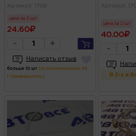
Артикул
:
1709
Артикул
:
17
цена за 2 шт
цена за 2 шт
24.60
40.00
-
+
-
Написать отзыв
Напи
больше 10 шт
(ул.Коммунальная 43,
В 2-х и 
г.Симферополь)