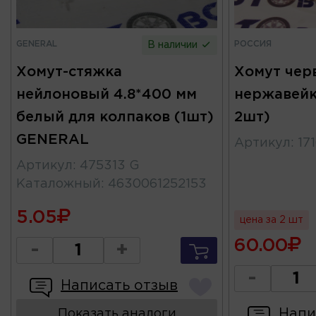
GENERAL
РОССИЯ
В наличии
Хомут-стяжка
Хомут чер
нейлоновый 4.8*400 мм
нержавейк
белый для колпаков (1шт)
2шт)
GENERAL
Артикул
:
17
Артикул
:
475313 G
Каталожный
:
4630061252153
5.05
цена за 2 шт
60.00
-
+
-
Написать отзыв
Напи
Показать аналоги