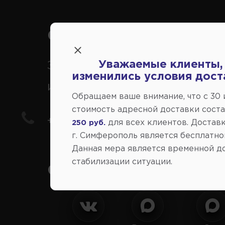
Справочный центр:
Уважаемые клиенты,
Заказ шин, дисков, запчасте
изменились условия дост
иномарки
Обращаем ваше внимание, что c 30
стоимость адресной доставки сост
+7(978) 206-206-8
для всех клиентов. Доставк
250 руб.
г. Симферополь является бесплатно
Данная мера является временной д
стабилизации ситуации.
Социальные сети: