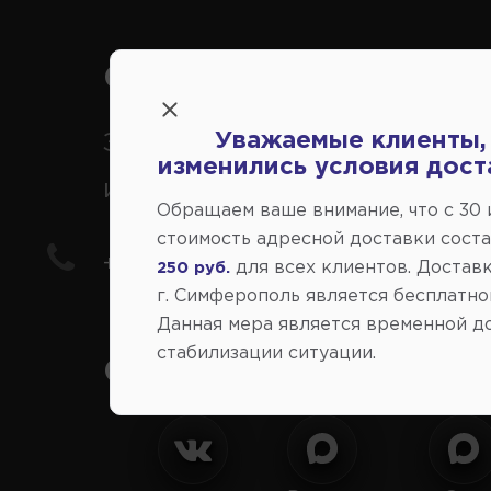
Справочный центр:
Уважаемые клиенты,
Заказ шин, дисков, запчасте
изменились условия дост
иномарки
Обращаем ваше внимание, что c 30
стоимость адресной доставки сост
+7(978) 206-206-8
для всех клиентов. Доставк
250 руб.
г. Симферополь является бесплатно
Данная мера является временной д
стабилизации ситуации.
Социальные сети: