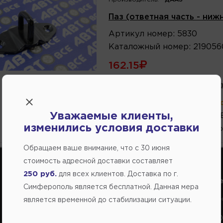
Паз (ответная часть - ниж
Артикул
номер
:
5830
Каталожный
номер
:
219056
162.15
В избранное
Написа
В магазине:
больше 2 шт
(ул.К
Уважаемые клиенты,
1 шт.
(ул. Генерала 
изменились условия доставки
1 шт.
(ул.Федоренко
Обращаем ваше внимание, что c 30 июня
стоимость адресной доставки составляет
250 руб.
для всех клиентов. Доставка по г.
Справочный центр:
Справочный це
Симферополь является бесплатной. Данная мера
Продажа запчастей на отечественные авто
Заказ шин, диско
является временной до стабилизации ситуации.
+7(978) 206-206-5
+7(978) 206-20