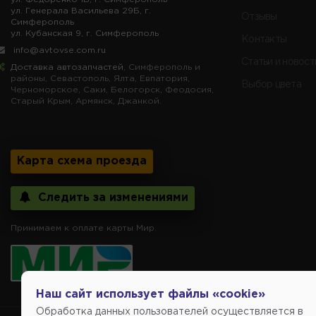
ул. Генерала Васильева 29Б, г.
Отзывы
Симферополь
ул. Кубанская 9, г. Симферополь
Контакты
info@avtovse.com.ru
Статьи и новост
Доставка автозапчастей
, Симферополь и
районы, Севастополь, Ялта, Евпатория,
Выбор цвета
Черноморское, Саки, Белогорск, Феодосия,
Старый Крым, Армянск, Джанкой.
Карта схема проезда
Следить за изменениями
Принимаем к оплате карты Мир.
Наш сайт использует файлы «cookie»
Обработка данных пользователей осуществляется в