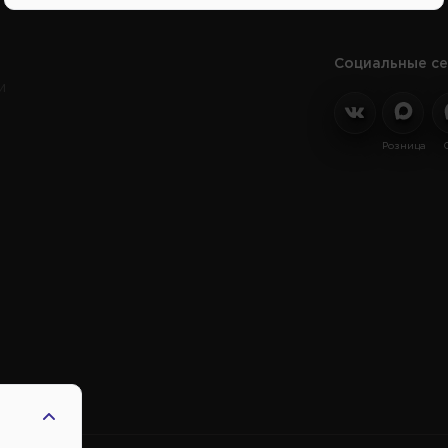
Социальные се
и
Розница