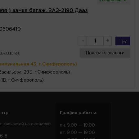
няя ) замка багаж. ВАЗ-2190 Дааз
0606410
-
+
ть отзыв
Показать аналоги
оммунальная 43, г.Симферополь)
Васильева, 29Б, г.Симферополь)
 1В, г.Симферополь)
нтр:
График работы:
в, запчастей на иномарки
пн. 9:00 — 19:00
вт. 9:00 — 19:00
6-8