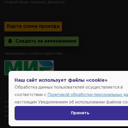
Старый Крым, Армянск, Джанкой.
Карта схема проезда
Следить за изменениями
Принимаем к оплате карты Мир.
Наш сайт использует файлы «cookie»
Обработка данных пользователей осуществляется в
Copyright @2014-
соответствии с
Политикой обработки персональных д
Обращаем внимание, указание ТОВАРНЫХ ЗНАКОВ (наименований 
настоящим Уведомлением об использовании файлов coo
автомобиля, то есть на потребительские свойства товара. Данна
его производителе, не нарушает права правообладателей указан
Принять
продаже, обеспечивающую возможность их правильного выбора во