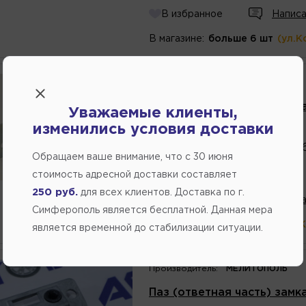
В избранное
Написа
В магазине:
больше 6 шт
(ул.К
Производитель:
ЛОГО-Д
Паз (ответная часть) замк
Уважаемые клиенты,
изменились условия доставки
Артикул
номер
:
4733
Каталожный
номер
:
211005
Обращаем ваше внимание, что c 30 июня
188.10
стоимость адресной доставки составляет
250 руб.
для всех клиентов. Доставка по г.
В избранное
Написа
Симферополь является бесплатной. Данная мера
В магазине:
больше 10 шт
(ул.
является временной до стабилизации ситуации.
Производитель:
МЕЛИТОПОЛЬ
Паз (ответная часть) зам