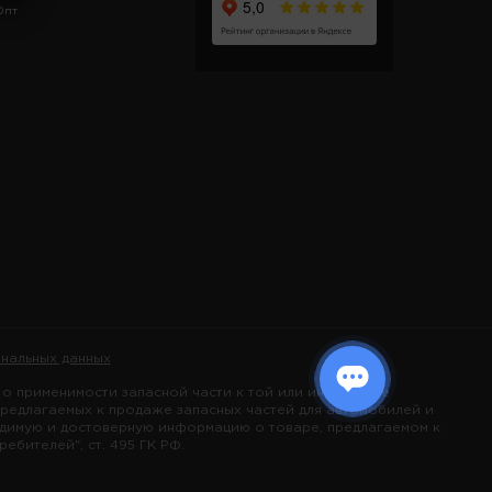
Опт
нальных данных
 применимости запасной части к той или иной марке
предлагаемых к продаже запасных частей для автомобилей и
одимую и достоверную информацию о товаре, предлагаемом к
бителей", ст. 495 ГК РФ.