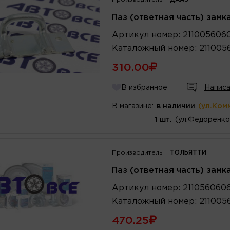
Паз (ответная часть) замк
Артикул
номер
:
211005606
Каталожный
номер
:
211005
310.00
В избранное
Написа
В магазине:
в наличии
(ул.Ком
1 шт.
(ул.Федоренко
Производитель:
ТОЛЬЯТТИ
Паз (ответная часть) замк
Артикул
номер
:
211056060
Каталожный
номер
:
211005
470.25