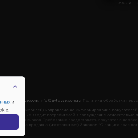
Розница
2026 |
Автовсе.com
,
info@avtovse.com.ru
,
Политика обработки персо
анных
и
марок автомобилей) направлено на информирование покупателей о
kie.
я информация не вводит потребителей в заблуждение относительно 
ных товарных знаков. Требование предоставлять покупателю необх
зложено на продавца (изготовителя) Законом "О защите прав потре