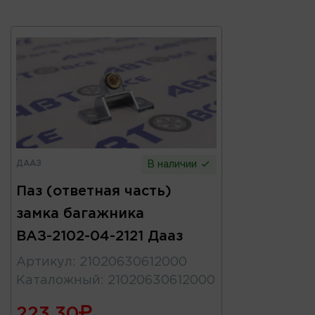
ДААЗ
В наличии
Паз (ответная часть)
замка багажника
ВАЗ-2102-04-2121 Дааз
Артикул
:
21020630612000
Каталожный
:
21020630612000
223.30