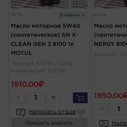
MOTUL
MOTUL
В наличии
Масло моторное 5W40
Масло мот
(синтетическое) SN X-
(синтетич
CLEAN GEN 2 8100 1л
NERGY 810
MOTUL
Артикул
:
10
Артикул
:
109761 / 112118
Каталожный
:
102786
1910.00
1950.00
-
+
-
Написать отзыв
Напи
Показать аналоги