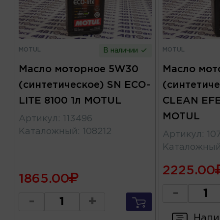
MOTUL
MOTUL
В наличии
Масло моторное 5W30
Масло мот
(синтетическое) SN ECO-
(синтетиче
LITE 8100 1л MOTUL
CLEAN EFE
MOTUL
Артикул
:
113496
Каталожный
:
108212
Артикул
:
10
Каталожны
2225.00
1865.00
-
-
+
Напи