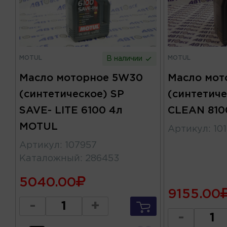
MOTUL
MOTUL
В наличии
Масло моторное 5W30
Масло мот
(синтетическое) SP
(синтетич
SAVE- LITE 6100 4л
CLEAN 810
MOTUL
Артикул
:
10
Артикул
:
107957
Каталожный
:
286453
5040.00
9155.00
-
+
-