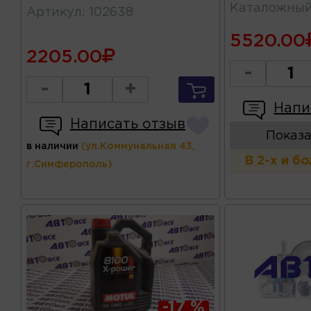
Каталожны
Артикул
:
102638
5520.00
2205.00
-
-
+
Напи
Написать отзыв
Показа
в наличии
(ул.Коммунальная 43,
В 2-х и б
г.Симферополь)
-17 %