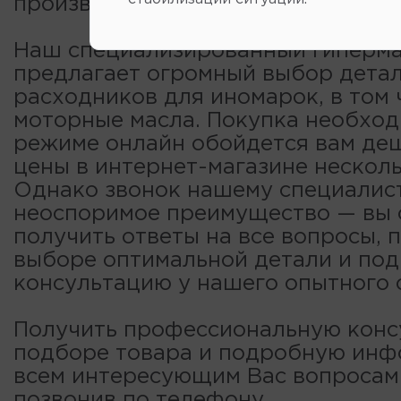
производителей.
Наш специализированный гиперма
предлагает огромный выбор детал
расходников для иномарок, в том 
моторные масла. Покупка необход
режиме онлайн обойдется вам деш
цены в интернет-магазине несколь
Однако звонок нашему специалис
неоспоримое преимущество — вы
получить ответы на все вопросы, 
выборе оптимальной детали и по
консультацию у нашего опытного 
Получить профессиональную конс
подборе товара и подробную ин
всем интересующим Вас вопроса
позвонив по телефону