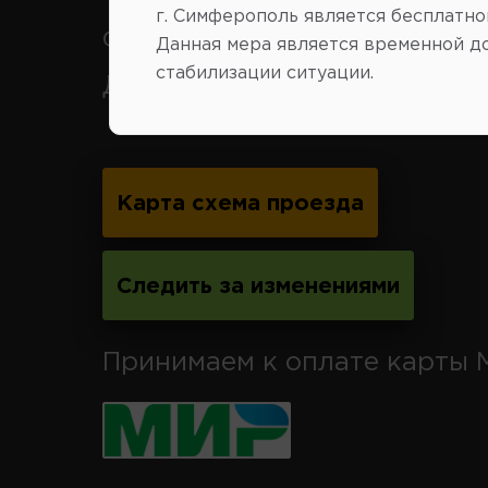
г. Симферополь является бесплатно
Феодосия, Старый Крым, Ар
Данная мера является временной д
стабилизации ситуации.
Джанкой.
Карта схема проезда
Следить за изменениями
Принимаем к оплате карты 