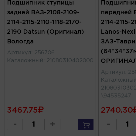
Подшипник ступицы
Подшипни
задней ВАЗ-2108-2109-
передней 
2114-2115-2110-1118-2170-
2114-2115-21
2190 Datsun (Оригинал)
Lanos-Nexi
Вологда
ЗАЗ-Таври
(64*34*37
Артикул
:
256706
Каталожный
:
21080310402000
ОРИГИНАЛ
Артикул
:
25
Каталожны
2108031030
\94535247
3467.75
2740.30
-
+
-