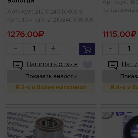
Вологда
Артикул
:
18
Каталожны
Артикул
:
21210240308000
Каталожный
:
21210240308000
1276.00
1115.00
-
+
-
Написать отзыв
Напи
Показать аналоги
Показ
В 2-х и более магазинах
В 4-х и 