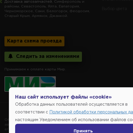
Доставка автозапчастей
, Симферополь и
районы, Севастополь, Ялта, Евпатория,
Выбор цвета
Черноморское, Саки, Белогорск, Феодосия,
Старый Крым, Армянск, Джанкой.
Карта схема проезда
Следить за изменениями
Принимаем к оплате карты Мир.
Наш сайт использует файлы «cookie»
Обработка данных пользователей осуществляется в
Copyright @2014-
соответствии с
Политикой обработки персональных д
Обращаем внимание, указание ТОВАРНЫХ ЗНАКОВ (наименований 
настоящим Уведомлением об использовании файлов coo
автомобиля, то есть на потребительские свойства товара. Данна
его производителе, не нарушает права правообладателей указан
Принять