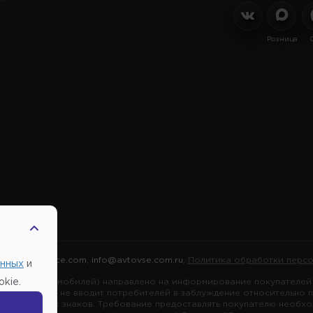
Розница
2026 |
Автовсе.com
,
info@avtovse.com.ru
,
Политика обработки персо
анных
и
марок автомобилей) направлено на информирование покупателей о
kie.
я информация не вводит потребителей в заблуждение относительно 
ных товарных знаков. Требование предоставлять покупателю необх