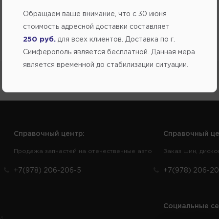
Обращаем ваше внимание, что c 30 июня
стоимость адресной доставки составляет
250 руб.
для всех клиентов. Доставка по г.
Симферополь является бесплатной. Данная мера
является временной до стабилизации ситуации.
Справочный центр:
Справочный це
Продажа запчастей на отечественные авто
Заказ шин, диско
+7(978) 206-206-5
+7(978) 206-20
Социальные се
и