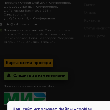
Переулок Строителей 2А, г. Симферополь
Скидки
ул. Федоренко 1В, г. Симферополь
ул. Генерала Васильева 29Б, г.
Отзывы
Симферополь
ул. Кубанская 9, г. Симферополь
Контакты
info@avtovse.com.ru
Статьи и новост
Доставка автозапчастей
, Симферополь и
районы, Севастополь, Ялта, Евпатория,
Выбор цвета
Черноморское, Саки, Белогорск, Феодосия,
Старый Крым, Армянск, Джанкой.
Карта схема проезда
Следить за изменениями
Принимаем к оплате карты Мир.
Наш сайт использует файлы «cookie»