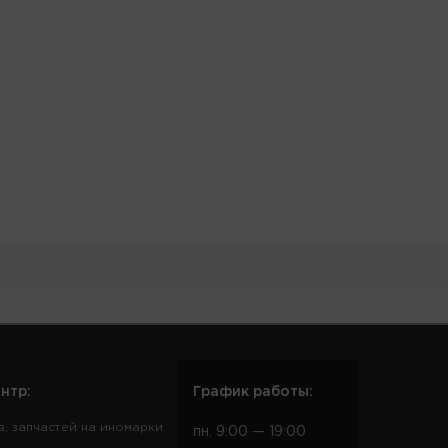
нтр:
График работы:
в, запчастей на иномарки
пн. 9:00 — 19:00