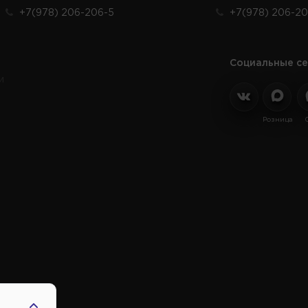
+7(978) 206-206-5
+7(978) 206-20
Социальные се
и
Розница