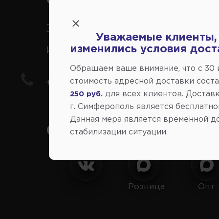
Справочный центр:
Заказ шин, дисков, запчасте
Уважаемые клиенты,
иномарки
изменились условия дост
Обращаем ваше внимание, что c 30
стоимость адресной доставки сост
+7(978) 206-206-8
для всех клиентов. Доставк
250 руб.
г. Симферополь является бесплатно
Данная мера является временной д
Социальные сети:
стабилизации ситуации.
Розница
Опт