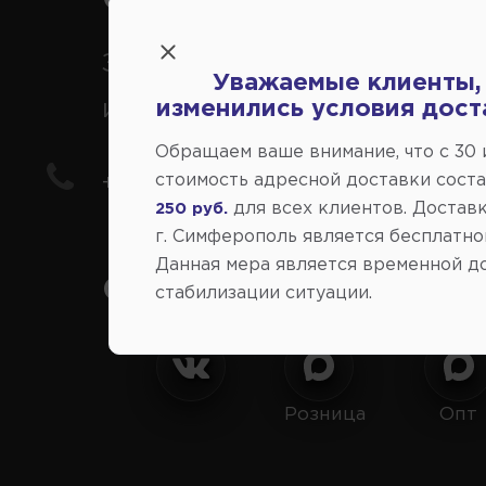
Справочный центр:
Заказ шин, дисков, запчасте
Уважаемые клиенты,
иномарки
изменились условия дост
Обращаем ваше внимание, что c 30
стоимость адресной доставки сост
+7(978) 206-206-8
для всех клиентов. Доставк
250 руб.
г. Симферополь является бесплатно
Данная мера является временной д
Социальные сети:
стабилизации ситуации.
Розница
Опт