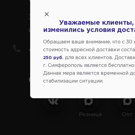
Заказ шин, дисков, запчасте
Уважаемые клиенты,
иномарки
изменились условия дост
Обращаем ваше внимание, что c 30
стоимость адресной доставки сост
+7(978) 206-206-8
для всех клиентов. Доставк
250 руб.
г. Симферополь является бесплатно
Данная мера является временной д
Социальные сети:
стабилизации ситуации.
Розница
Опт